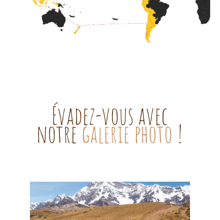
Évadez-vous avec
notre
galerie photo
!