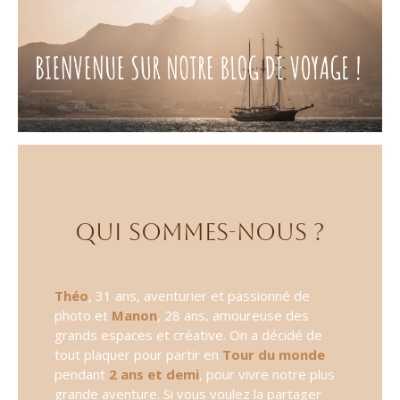
Qui sommes-nous ?
Théo
, 31 ans, aventurier et passionné de
photo et
Manon
, 28 ans, amoureuse des
grands espaces et créative. On a décidé de
tout plaquer pour partir en
Tour du monde
pendant
2 ans et demi
, pour vivre notre plus
grande aventure. Si vous voulez la partager