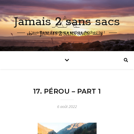
Jamais 2 sans sacs
L'aventure commence en bas de chez toi !
17. PÉROU – PART 1
6 août 2022