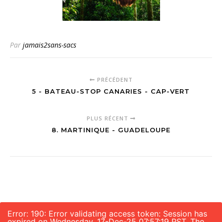
Par
jamais2sans-sacs
PRÉCÉDENT
5 - BATEAU-STOP CANARIES - CAP-VERT
PLUS RÉCENT
8. MARTINIQUE - GUADELOUPE
Error: 190: Error validating access token: Session has
expired on Wednesday, 17-Dec-25 07:57:19 PST. The