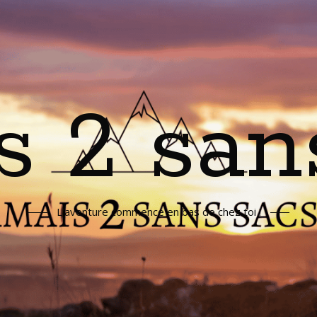
s 2 san
L'aventure commence en bas de chez toi !