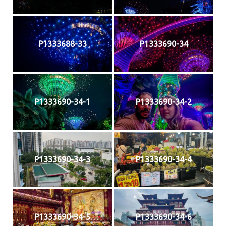
P1333688-33
P1333690-34
P1333690-34-1
P1333690-34-2
P1333690-34-3
P1333690-34-4
P1333690-34-5
P1333690-34-6