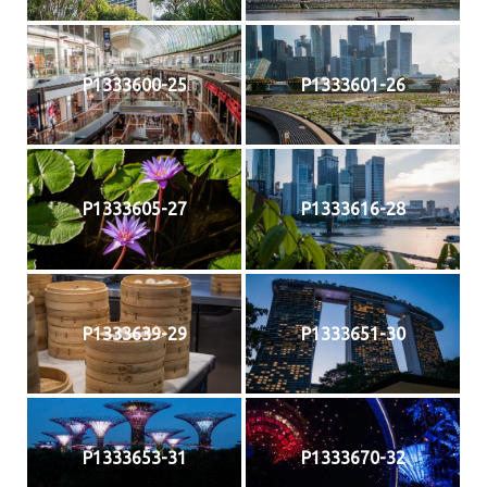
P1333600-25
P1333601-26
P1333605-27
P1333616-28
P1333639-29
P1333651-30
P1333653-31
P1333670-32