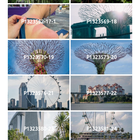
P1323562-17-1
P1323569-18
P1323570-19
P1323573-20
P1323576-21
P1323577-22
P1323580-23
P1323581-24