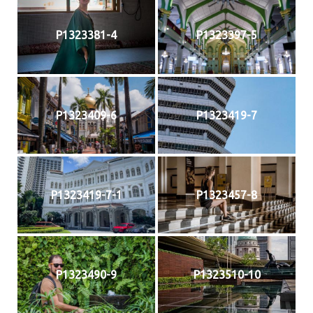
P1323381-4
P1323397-5
P1323409-6
P1323419-7
P1323419-7-1
P1323457-8
P1323490-9
P1323510-10