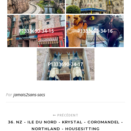
P1333690-34-15
P1333690-34-16
P1333690-34-17
Par
jamais2sans-sacs
PRÉCÉDENT
36. NZ - ILE DU NORD - KRYSTAL - COROMANDEL -
NORTHLAND - HOUSESITTING