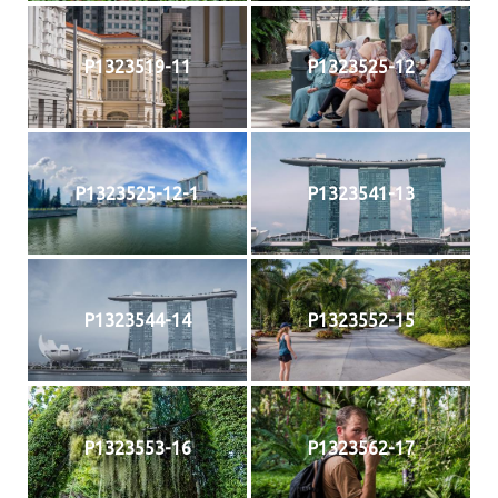
P1323519-11
P1323525-12
P1323525-12-1
P1323541-13
P1323544-14
P1323552-15
P1323553-16
P1323562-17