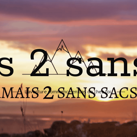
s 2 san
L'aventure commence en bas de chez toi !