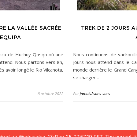
RE LA VALLÉE SACRÉE
TREK DE 2 JOURS 
REQUIPA
e Inca de Huchuy Qosqo où une
Nous continuons de vadrouill
attend. Nous partons vers 8h,
jours nous attend dans le C
s avoir longé le Rio Vilcanota,
monde derrière le Grand Cany
se charger…
8 octobre 2022
Par
jamais2sans-sacs
xpired on Wednesday, 17-Dec-25 07:57:19 PST. The current t