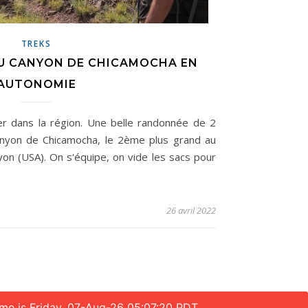
TREKS
AU CANYON DE CHICAMOCHA EN
AUTONOMIE
er dans la région. Une belle randonnée de 2
anyon de Chicamocha, le 2ème plus grand au
on (USA). On s'équipe, on vide les sacs pour
26 avril 2022
ime is Friday, 07-Aug-26 05:07:20 PDT.