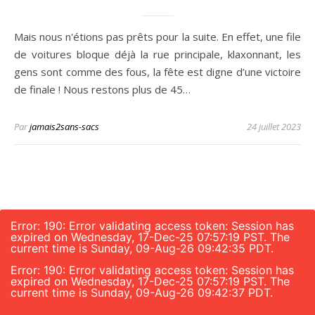
Mais nous n'étions pas prêts pour la suite. En effet, une file
de voitures bloque déjà la rue principale, klaxonnant, les
gens sont comme des fous, la fête est digne d’une victoire
de finale ! Nous restons plus de 45…
Par
jamais2sans-sacs
24 juillet 2023
Error: 190: Error validating access token: Session has
expired on Wednesday, 17-Dec-25 07:57:19 PST. The
current time is Sunday, 09-Aug-26 09:42:35 PDT.
Error: 190: Error validating access token: Session has
expired on Wednesday, 17-Dec-25 07:57:19 PST. The
current time is Sunday, 09-Aug-26 09:42:37 PDT.