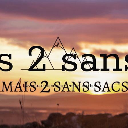
s 2 san
L'aventure commence en bas de chez toi !