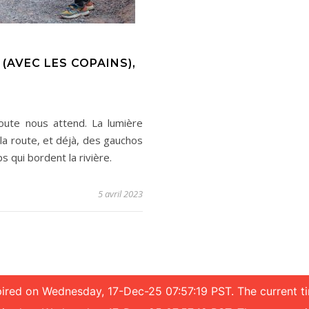
(AVEC LES COPAINS),
route nous attend. La lumière
 la route, et déjà, des gauchos
 qui bordent la rivière.
5 avril 2023
expired on Wednesday, 17-Dec-25 07:57:19 PST. The current 