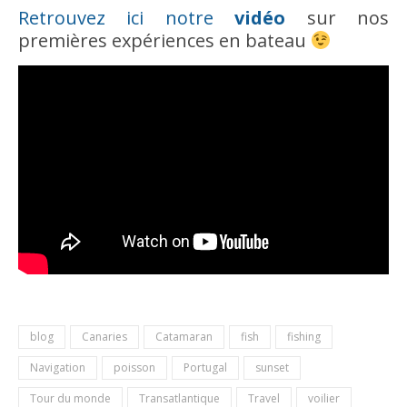
Retrouvez ici notre
vidéo
sur nos
premières expériences en bateau
blog
Canaries
Catamaran
fish
fishing
Navigation
poisson
Portugal
sunset
Tour du monde
Transatlantique
Travel
voilier