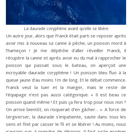
La daurade coryphène avant qu’elle se libère
Un autre jour, alors que Franck était parti se reposer après
avoir mis à nouveau sa canne à pêche, un poisson mord à
l’hameçon ! Je me dépêche d’aller réveiller Franck, il
récupère la canne et après avoir eu du mal à rapprocher le
poisson qui passait sous le bateau, on aperçoit une
incroyable daurade coryphène ! Un poisson bleu fluo à la
queue jaune d’au moins 1m de long. Et le débat commence.
Franck veut la tuer et la manger, mais le reste de
l’équipage n’est pas aussi catégorique. « Il est beau ce
poisson quand même ! Et puis ça fera trop pour nous non ?
On arrive bientôt, on risquerait d’en gâcher… ». A force de
tergiverser, la daurade s’impatiente, saute dans tous les
sens et finit par casser le fil et se libérer ! Au moins, nous
n’aurons pas à prendre de décision. Il faut juste espérer