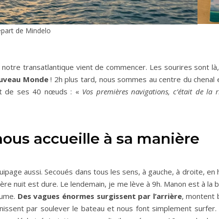
part de Mindelo
re transatlantique vient de commencer. Les sourires sont là, q
ouveau Monde
! 2h plus tard, nous sommes au centre du chenal e
aut de ses 40 nœuds : «
Vos premières navigations, c’était de la
ous accueille à sa manière
’équipage aussi. Secoués dans tous les sens, à gauche, à droite, e
ière nuit est dure. Le lendemain, je me lève à 9h. Manon est à la 
cume.
Des vagues énormes surgissent par l’arrière
, montent 
 finissent par soulever le bateau et nous font simplement surfer