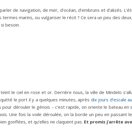
arler de navigation, de mer, d’océan, d’embruns et d’alizés. L’ét
es termes marins, ou vulgariser le récit ? Ce sera un peu des deu
si besoin.
teint le ciel en rose et or. Derrière nous, la ville de Mindelo s’
 quitté le port il y a quelques minutes, après
dix jours d’escale a
s pour dérouler le génois – c’est rapide, on oriente le bateau en 
is. Une fois la voile déroulée, on la borde un peu en passant le
bien gonflées, et qu’elles ne claquent pas.
Et promis j’arrête av