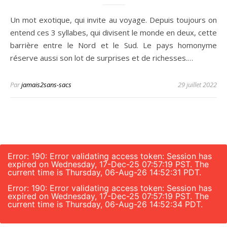
Un mot exotique, qui invite au voyage. Depuis toujours on
entend ces 3 syllabes, qui divisent le monde en deux, cette
barrière entre le Nord et le Sud. Le pays homonyme
réserve aussi son lot de surprises et de richesses.…
Par
jamais2sans-sacs
29 juillet 2022
Error: 190: Error validating access token: Session has
expired on Wednesday, 17-Dec-25 07:57:19 PST. The
current time is Thursday, 06-Aug-26 14:52:31 PDT.
Error: 190: Error validating access token: Session has
expired on Wednesday, 17-Dec-25 07:57:19 PST. The
current time is Thursday, 06-Aug-26 14:52:34 PDT.